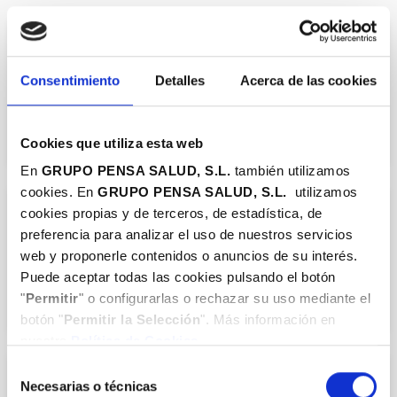
ODONTOLOGÍA/ESTOMATOLOGÍA
Dra. Anna Rodríguez Abad
Consentimiento
Detalles
Acerca de las cookies
Cookies que utiliza esta web
En
GRUPO PENSA SALUD, S.L.
también utilizamos
cookies. En
GRUPO PENSA SALUD, S.L.
utilizamos
cookies propias y de terceros, de estadística, de
ODONTOLOGÍA/ESTOMATOLOGÍA
preferencia para analizar el uso de nuestros servicios
Dra. Beatriz Pérez Sanz
web y proponerle contenidos o anuncios de su interés.
ORTODONCIA
Puede aceptar todas las cookies pulsando el botón
"
Permitir
" o configurarlas o rechazar su uso mediante el
botón "
Permitir la Selección
". Más información en
nuestra
Política de Cookies.
Selección
ODONTOLOGÍA/ESTOMATOLOGÍA
Necesarias o técnicas
de