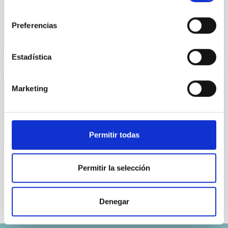
Dra. Daniela D´Argenio
consentimiento
Preferencias
Estadística
ODONTOLOGÍA/ESTOMATOLOGÍA
Marketing
Dra. Nuría López García
ESPECIALISTA EN ODONTOLOGÍA GENERAL
Permitir todas
Permitir la selección
Página 27 de 46
Denegar
Anterior
Siguiente