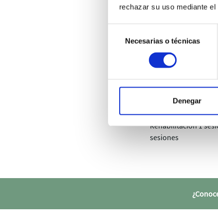
rechazar su uso mediante el 
1ª visita Especialista
Selección
Necesarias o técnicas
de
2ª visita Especialista
consentimiento
Revisión odontológi
Podología
Denegar
Rehabilitación 1 sesi
sesiones
¿Conoce