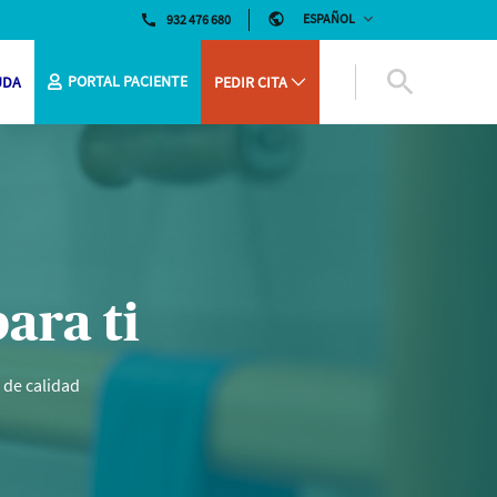
932 476 680
PORTAL PACIENTE
UDA
PEDIR CITA
Abierto Buscar
ara ti
 de calidad