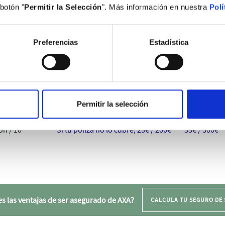
botón "
Permitir la Selección
". Más información en nuestra
Polí
Incluido en tu póliza
110€
Preferencias
Estadística
Incluido en tu póliza
90€
ca
Incluido en tu póliza
Gratuita
Incluido en tu póliza
30€
Permitir la selección
ón / 10
Si tu póliza no lo cubre, 25€ / 200€
35€ / 300€
s las ventajas de ser asegurado de AXA?
CALCULA TU SEGURO DE