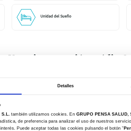
Unidad del Sueño
¿Necesitas atención médica?
estro centro está abierto a todos,
seas o no asegurado de 
Detalles
ASEGURADO AXA:
CLIENTE PRIVAD
b
neral
Incluido en tu póliza
70€
S.L.
también utilizamos cookies. En
GRUPO PENSA SALUD, 
adística, de preferencia para analizar el uso de nuestros servic
neral
Incluido en tu póliza
50€
interés. Puede aceptar todas las cookies pulsando el botón "
Per