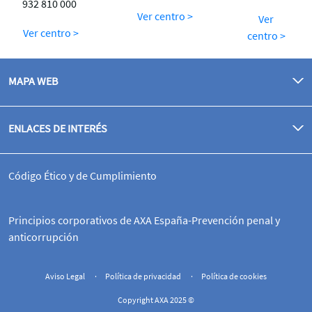
932 810 000
Ver centro >
Ver
Ver centro >
centro >
MAPA WEB
ENLACES DE INTERÉS
Código Ético y de Cumplimiento
Principios corporativos de AXA España-Prevención penal y
anticorrupción
Aviso Legal
Política de privacidad
Política de cookies
Copyright AXA 2025 ©