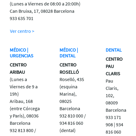
(Lunes a Viernes de 08:00 a 20:00h)
Can Bruixa, 17, 08028 Barcelona
933 635 701
Ver centro >
MÉDICO |
MÉDICO |
DENTAL
URGENCIAS
DENTAL
CENTRO
CENTRO
CENTRO
PAU
ARIBAU
ROSELLÓ
CLARIS
(Lunes a
Roselló, 435
Pau
Viernes de 9 a
(esquina
Claris,
19h)
Marina),
102,
Aribau, 168
08025
08009
(entre Córcega
Barcelona
Barcelona
y París), 08036
932 810 000 /
933 171
Barcelona
934 816 060
908 | 934
932 813 800 /
(dental)
816 060